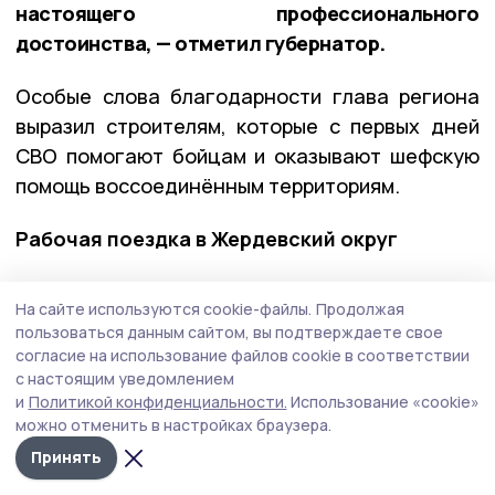
настоящего профессионального
достоинства, — отметил губернатор.
Особые слова благодарности глава региона
выразил строителям, которые с первых дней
СВО помогают бойцам и оказывают шефскую
помощь воссоединённым территориям.
Рабочая поездка в Жердевский округ
Продолжаются рабочие поездки губернатора
На сайте используются cookie-файлы.
Продолжая
в муниципалитеты региона. На этой неделе
пользоваться данным сайтом, вы подтверждаете свое
Евгений Первышов
посетил
Жердевский округ.
согласие на использование файлов cookie в соответствии
с настоящим уведомлением
Здесь он побывал в ООО имени Карла Маркса
и
Политикой конфиденциальности.
Использование «cookie»
в селе Алексеевка, которое занимается
можно отменить в настройках браузера.
выращиванием зерновых и технических
Принять
культур на более чем 8 000 га.