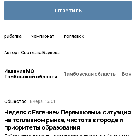
Ответить
рыбалка
чемпионат
поплавок
Автор:
Светлана Баркова
Издания МО
Тамбовская область
Бонд
Тамбовской области
Общество
Вчера, 15:01
Неделя с Евгением Первышовым: ситуация
на топливном рынке, чистота в городе и
приоритеты образования