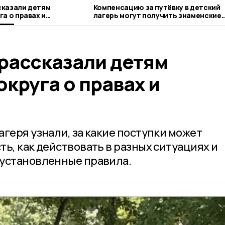
сказали детям
Компенсацию за путёвку в детский
а о правах и
лагерь могут получить знаменские
родители
рассказали детям
круга о правах и
геря узнали, за какие поступки может
ь, как действовать в разных ситуациях и
 установленные правила.