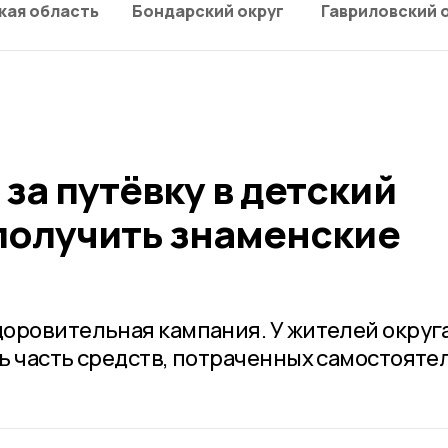
кая область
Бондарский округ
Гавриловский 
а путёвку в детский
 получить знаменские
оровительная кампания. У жителей округ
ь часть средств, потраченных самостояте