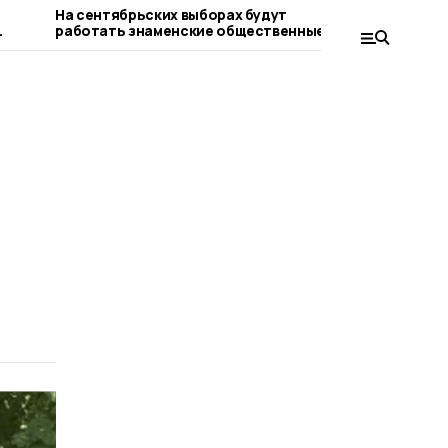
На сентябрьских выборах будут
Лучшим к
работать знаменские общественные
стала сот
наблюдатели
кадрового