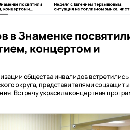
Знаменке посвятили
Неделя с Евгением Первышовым:
м, концертом и
ситуация на топливном рынке, чист
городе и приоритеты образования
в в Знаменке посвятил
тием, концертом и
изации общества инвалидов встретились 
кого округа, представителями соцзащиты
ния. Встречу украсила концертная програ