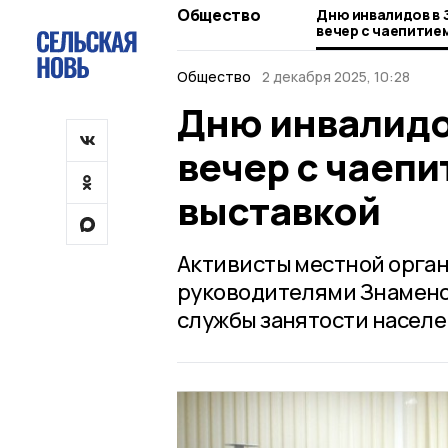
Общество
Дню инвалидов в 
вечер с чаепитие
выставкой
Общество
2 декабря 2025, 10:28
Дню инвалидо
вечер с чаепи
выставкой
Активисты местной орган
руководителями Знаменс
службы занятости населе