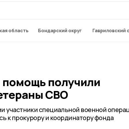
кая область
Бондарский округ
Гавриловский 
 помощь получили
етераны СВО
ми участники специальной военной опера
сь к прокурору и координатору фонда