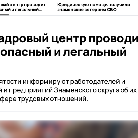
овый центр проводит
Юридическую помощь получили
сный и легальный
знаменские ветераны СВО
адровый центр проводи
зопасный и легальный
ятости информируют работодателей и
 и предприятий Знаменского округа об их
 сфере трудовых отношений.