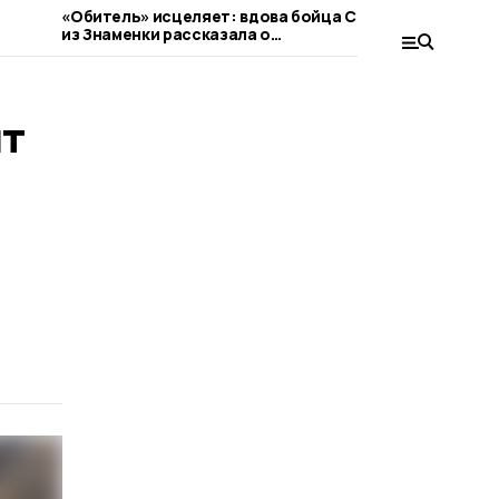
«Обитель» исцеляет: вдова бойца СВО
День благ
из Знаменки рассказала о
поддержа
паломническом центре
т