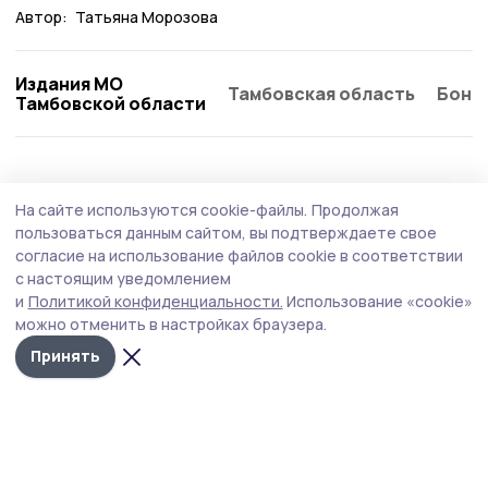
Автор:
Татьяна Морозова
Издания МО
Тамбовская область
Бонд
Тамбовской области
Общество
Вчера, 14:15
На сайте используются cookie-файлы.
Продолжая
Компенсацию за путёвку в детский лагерь
пользоваться данным сайтом, вы подтверждаете свое
могут получить знаменские родители
согласие на использование файлов cookie в соответствии
с настоящим уведомлением
Продолжается летняя оздоровительная кампания. У
и
Политикой конфиденциальности.
Использование «cookie»
жителей округа есть возможность вернуть часть
можно отменить в настройках браузера.
средств, потраченных самостоятельно на отдых
ребёнка.
Принять