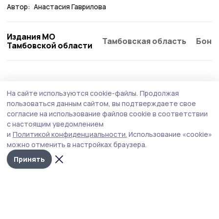
Автор:
Анастасия Гаврилова
Издания МО
Тамбовская область
Бонд
Тамбовской области
Общество
Вчера, 12:15
На сайте используются cookie-файлы.
Продолжая
«Обитель» исцеляет: вдова бойца СВО из
пользоваться данным сайтом, вы подтверждаете свое
Знаменки рассказала о паломническом
согласие на использование файлов cookie в соответствии
с настоящим уведомлением
центре
и
Политикой конфиденциальности.
Использование «cookie»
Члены семей погибших участников специальной
можно отменить в настройках браузера.
военной операции при поддержке фонда «Защитники
Принять
Отечества» стали участниками реабилитационной
смены в Свято-Успенском Псково-Печёрском
монастыре.