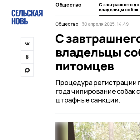
Общество
С завтрашнего дня знаменск
владельцы собак
питомцев
Общество
30 апреля 2025, 14:49
С завтрашнег
владельцы со
питомцев
Процедура регистрации по
года чипирование собак 
штрафные санкции.