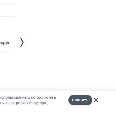
округ
Жердевский округ
Инжавинский округ
Лента
10
использование файлов cookie в
новостей
Принять
ь в настройках браузера.