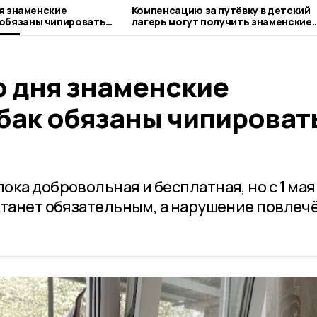
ие
Компенсацию за путёвку в детский
 обязаны чипировать
лагерь могут получить знаменские
родители
о дня знаменские
бак обязаны чипироват
ка добровольная и бесплатная, но с 1 мая
станет обязательным, а нарушение повлеч