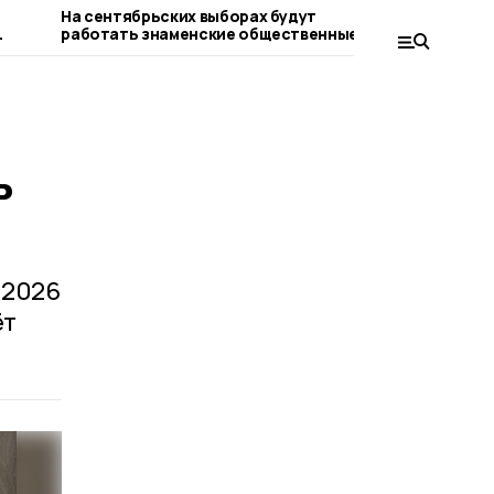
На сентябрьских выборах будут
Лучшим к
работать знаменские общественные
стала сот
наблюдатели
кадрового
ь
 2026
ёт