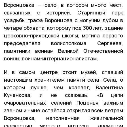
Воронцовка — село, в котором много мест,
связанных с историей. Старинный парк
усадьбы графа Воронцова с могучим дубом в
четыре обхвата, которому под 300 лет, здание
церковно-приходской школы, могила первого
председателя волисполкома Сергеева,
памятники воинам Великой Отечественной
войны, воинам-интернационалистам.
И в самом центре стоит музей, ставший
настоящим хранителем памяти села. Села, о
котором лучше, чем краевед Валентина
Кученкова, и не скажешь: «В цепи
очаровательных селений Поценья важным
звеном и ныне остаётся открытая всем ветрам
Воронцовка, наполненная живительной
свежестью чистого воздуха, ароматом