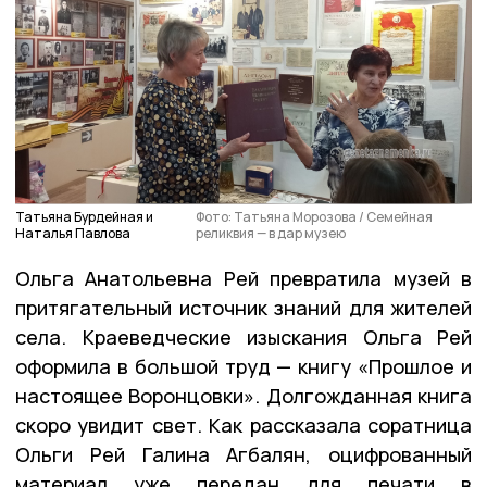
Татьяна Бурдейная и
Фото: Татьяна Морозова / Семейная
Наталья Павлова
реликвия — в дар музею
Ольга Анатольевна Рей превратила музей в
притягательный источник знаний для жителей
села. Краеведческие изыскания Ольга Рей
оформила в большой труд — книгу «Прошлое и
настоящее Воронцовки». Долгожданная книга
скоро увидит свет. Как рассказала соратница
Ольги Рей Галина Агбалян, оцифрованный
материал уже передан для печати в