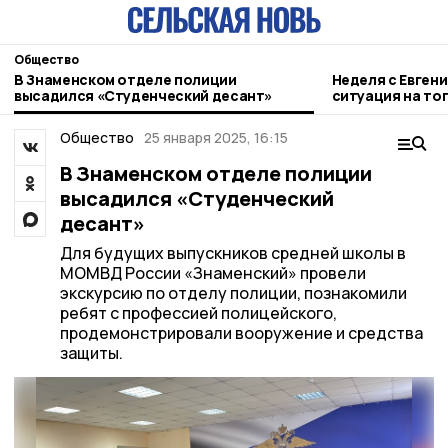
Общество
В Знаменском отделе полиции
Неделя с Евген
высадился «Студенческий десант»
ситуация на то
городе и приор
Общество
25 января 2025, 16:15
В Знаменском отделе полиции
высадился «Студенческий
десант»
Для будущих выпускников средней школы в
МОМВД России «Знаменский» провели
экскурсию по отделу полиции, познакомили
ребят с профессией полицейского,
продемонстрировали вооружение и средства
защиты.