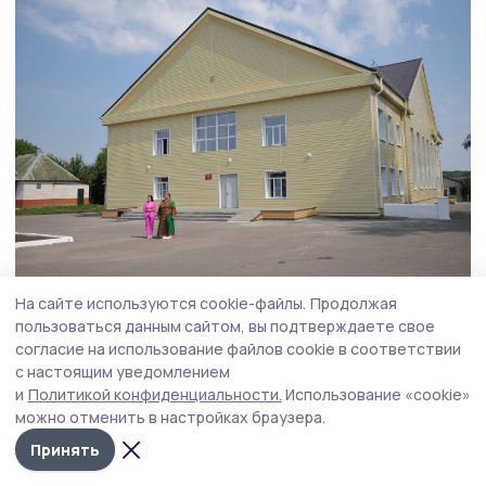
На сайте используются cookie-файлы.
Продолжая
Фото: Алексей Бучнев
пользоваться данным сайтом, вы подтверждаете свое
согласие на использование файлов cookie в соответствии
Губернатор проверил и исполнение поручения
с настоящим уведомлением
по капремонту крыши на улице Советской
и
Политикой конфиденциальности.
Использование «cookie»
в Жердевке. Подрядчик выполнил работы
можно отменить в настройках браузера.
в полном объёме и раньше обещанного срока.
Принять