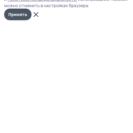
подписали соглашение о взаимодействии во время
можно отменить в настройках браузера.
выборов.
Принять
Фото: Общественная палата Тамбовской области
Общественная палата РФ и российские
политические партии подписали соглашение о
сотрудничестве, направленное на