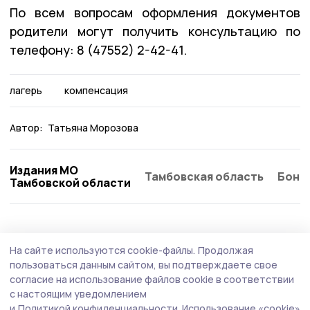
По всем вопросам оформления документов
родители могут получить консультацию по
телефону: 8 (47552) 2-42-41.
лагерь
компенсация
Автор:
Татьяна Морозова
Издания МО
Тамбовская область
Бонд
Тамбовской области
Общество
Сегодня, 10:15
На сайте используются cookie-файлы.
Продолжая
На сентябрьских выборах будут работать
пользоваться данным сайтом, вы подтверждаете свое
знаменские общественные наблюдатели
согласие на использование файлов cookie в соответствии
с настоящим уведомлением
Общественная палата РФ и политические партии
и
Политикой конфиденциальности.
Использование «cookie»