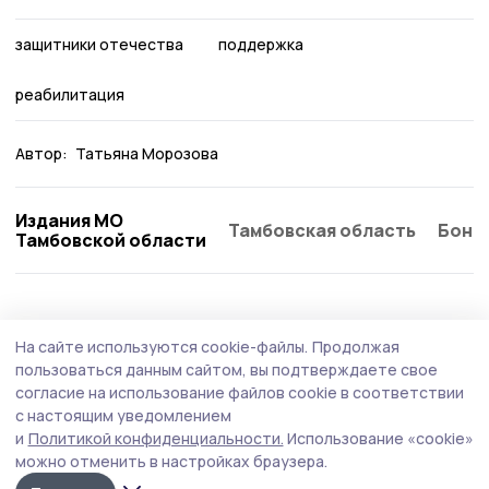
защитники отечества
поддержка
реабилитация
Автор:
Татьяна Морозова
Издания МО
Тамбовская область
Бонд
Тамбовской области
Общество
Сегодня, 10:15
На сайте используются cookie-файлы.
Продолжая
День благотворительного труда
пользоваться данным сайтом, вы подтверждаете свое
поддержали знаменские дорожники
согласие на использование файлов cookie в соответствии
с настоящим уведомлением
Однодневный заработок сотрудники дорожного
и
Политикой конфиденциальности.
Использование «cookie»
предприятия перечислят на специальный бюджетный
можно отменить в настройках браузера.
счёт для нужд СВО.