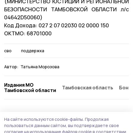
(МИНИСТЕРСТВО ЮСТИЦИИ И РЕГИОНАЛЬНОЙ
БЕЗОПАСНОСТИ ТАМБОВСКОЙ ОБЛАСТИ л/с
04642D50060)
Код Дохода: 027 2 07 02030 02 0000 150
ОКТМО: 68701000
сво
поддержка
Автор:
Татьяна Морозова
Издания МО
Тамбовская область
Бонд
Тамбовской области
Общество
Вчера, 14:15
На сайте используются cookie-файлы.
Продолжая
Компенсацию за путёвку в детский лагерь
пользоваться данным сайтом, вы подтверждаете свое
могут получить знаменские родители
согласие на использование файлов cookie в соответствии