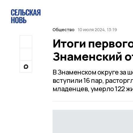
Общество
10 июля 2024, 13:19
Итоги первог
Знаменский о
В Знаменском округе за ш
вступили 16 пар, расторг
младенцев, умерло 122 жи