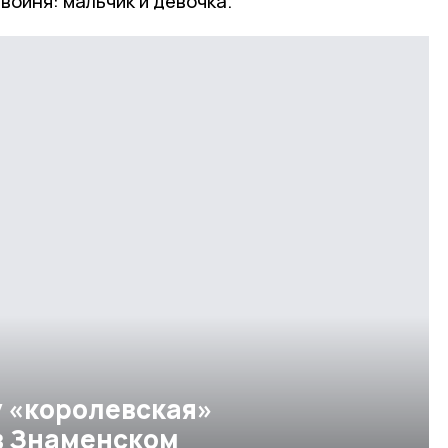
ойня: мальчик и девочка.
у «королевская»
в Знаменском