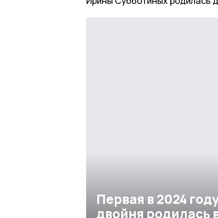
Ирины Субботиных родилась дв
Первая в 2024 год
двойня родилась 