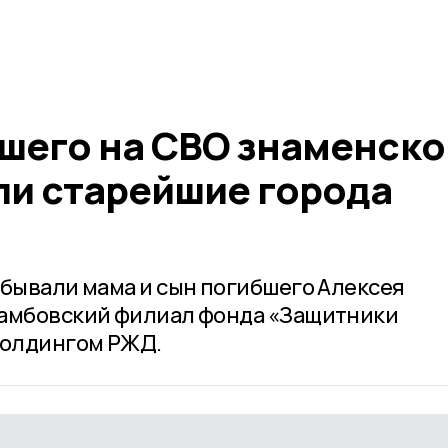
шего на СВО знаменско
ли старейшие города
обывали мама и сын погибшего Алексея
Тамбовский филиал фонда «Защитники
холдингом РЖД.