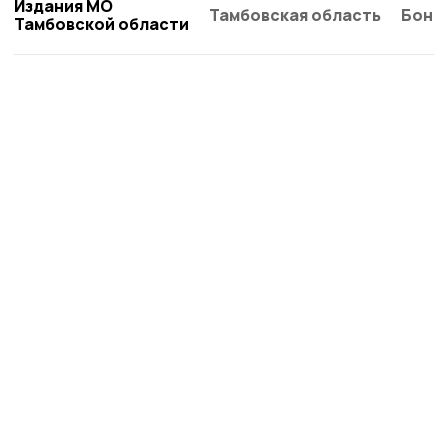
Издания МО
Тамбовская область
Бонд
Тамбовской области
Сельская новь 68