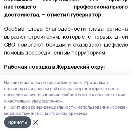
настоящего профессионального
достоинства, — отметил губернатор.
Особые слова благодарности глава региона
выразил строителям, которые с первых дней
СВО помогают бойцам и оказывают шефскую
помощь воссоединённым территориям.
Рабочая поездка в Жердевский округ
Продолжаются рабочие поездки губернатора
На сайте используются cookie-файлы.
Продолжая
в муниципалитеты региона. На этой неделе
пользоваться данным сайтом, вы подтверждаете свое
согласие на использование файлов cookie в соответствии
Евгений Первышов
посетил
Жердевский округ.
с настоящим уведомлением
Здесь он побывал в ООО имени Карла Маркса
и
Политикой конфиденциальности.
Использование «cookie»
в селе Алексеевка, которое занимается
можно отменить в настройках браузера.
выращиванием зерновых и технических
Принять
культур на более чем 8 000 га.