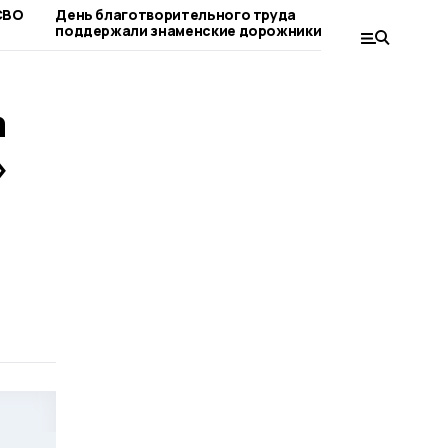
СВО
День благотворительного труда
Компенсац
поддержали знаменские дорожники
лагерь мо
родители
а
»