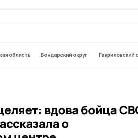
кая область
Бондарский округ
Гавриловский 
целяет: вдова бойца СВ
ассказала о
ом центре