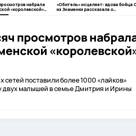
просмотров набрала
«Обитель» исцеляет: вдова бойца 
ской «королевской»
из Знаменки рассказала о
паломническом центре
сяч просмотров набрал
аменской «королевской
 сетей поставили более 1000 «лайков»
у двух малышей в семье Дмитрия и Ирины