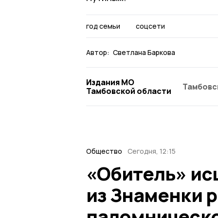
год семьи
соцсети
Автор:
Светлана Баркова
Издания МО
Тамбовс
Тамбовской области
Общество
Сегодня, 12:15
«Обитель» ис
из Знаменки р
паломническ