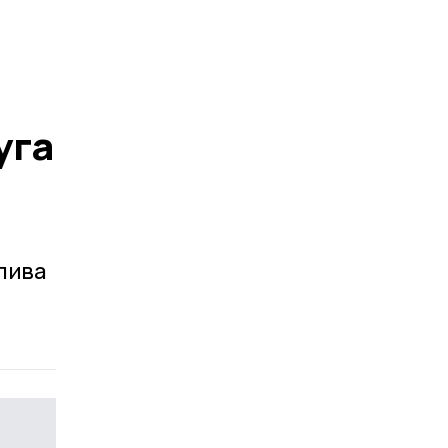
уга
лива