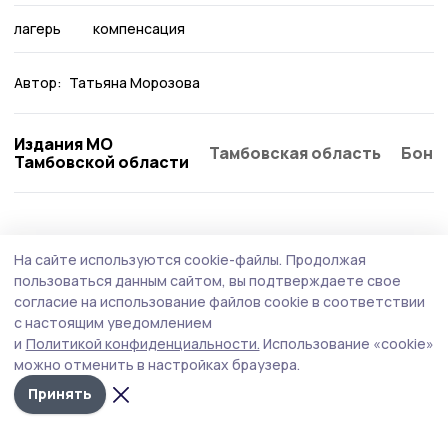
лагерь
компенсация
Автор:
Татьяна Морозова
Издания МО
Тамбовская область
Бонд
Тамбовской области
Общество
Сегодня, 10:15
На сайте используются cookie-файлы.
Продолжая
На сентябрьских выборах будут работать
пользоваться данным сайтом, вы подтверждаете свое
знаменские общественные наблюдатели
согласие на использование файлов cookie в соответствии
с настоящим уведомлением
Общественная палата РФ и политические партии
и
Политикой конфиденциальности.
Использование «cookie»
подписали соглашение о взаимодействии во время
можно отменить в настройках браузера.
выборов.
Принять