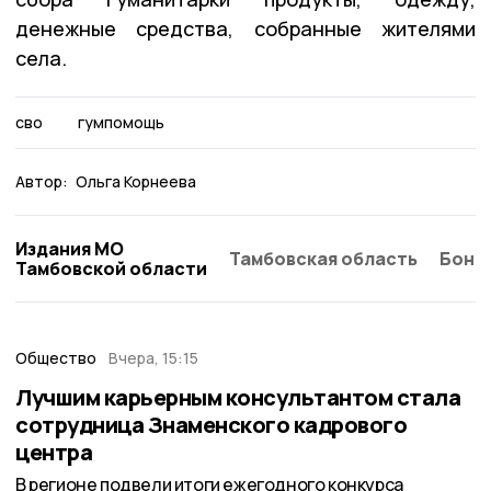
денежные средства, собранные жителями
села.
сво
гумпомощь
Автор:
Ольга Корнеева
Издания МО
Тамбовская область
Бонд
Тамбовской области
Общество
Вчера, 15:15
Лучшим карьерным консультантом стала
сотрудница Знаменского кадрового
центра
В регионе подвели итоги ежегодного конкурса