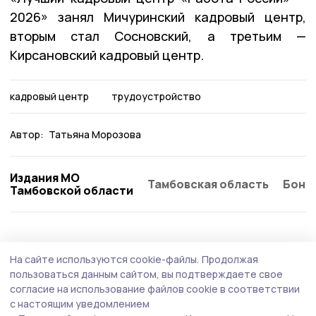
2026» занял Мичуринский кадровый центр,
вторым стал Сосновский, а третьим —
Кирсановский кадровый центр.
кадровый центр
трудоустройство
Автор:
Татьяна Морозова
Издания МО
Тамбовская область
Бонд
Тамбовской области
Общество
Вчера, 12:15
На сайте используются cookie-файлы.
Продолжая
Знаменских ветеранов СВО приглашают
пользоваться данным сайтом, вы подтверждаете свое
на «Прямую линию с Законом»
согласие на использование файлов cookie в соответствии
с настоящим уведомлением
Юридические консультации участникам специальной