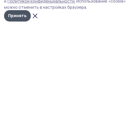
и
Политикой конфиденциальности.
Использование «cookie»
военной операции и членам семей погибших и
можно отменить в настройках браузера.
пропавших бойцов предоставит прокуратура района.
Принять
Фото: Татьяна Морозова
Ветераны СВО смогут получить юридическую
помощь в прокуратуре Знаменского района.