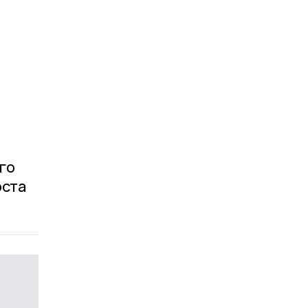
го
оста