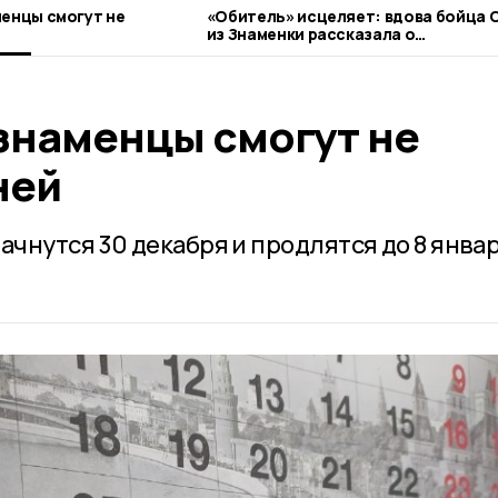
менцы смогут не
«Обитель» исцеляет: вдова бойца 
из Знаменки рассказала о
паломническом центре
 знаменцы смогут не
ней
чнутся 30 декабря и продлятся до 8 янва