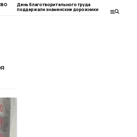
СВО
День благотворительного труда
Компенсац
поддержали знаменские дорожники
лагерь мо
родители
ря