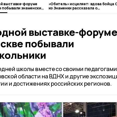
й выставке-форуме
«Обитель» исцеляет: вдова бойца 
е побывали знаменские
из Знаменки рассказала о
паломническом центре
дной выставке-форум
оскве побывали
кольники
дней школы вместе со своими педагогами
вской области на ВДНХ и другие экспозиц
ии и достижениях российских регионов.