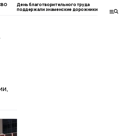
СВО
День благотворительного труда
Компенсац
поддержали знаменские дорожники
лагерь мо
родители
е
ии,