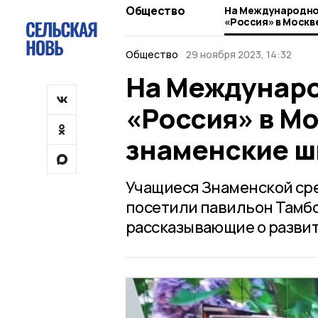
Общество
На Международно
«Россия» в Москв
школьники
Общество
29 ноября 2023, 14:32
На Междунаро
«Россия» в М
знаменские ш
Учащиеся Знаменской сре
посетили павильон Тамбо
рассказывающие о развит