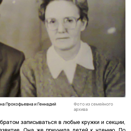
на Прокофьевна и Геннадий
Фото из семейного
архива
братом записываться в любые кружки и секции,
азвитие. Она же приучила детей к чтению. По