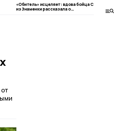
«Обитель» исцеляет: вдова бойца СВО
День благ
из Знаменки рассказала о
поддержа
паломническом центре
х
 от
ными