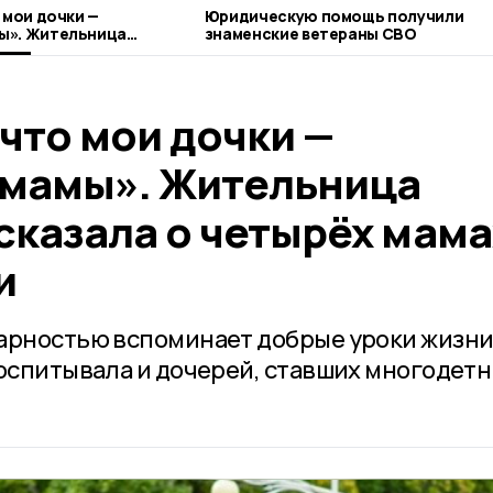
 мои дочки —
Юридическую помощь получили
ы». Жительница
знаменские ветераны СВО
ала о четырёх мамах из
 что мои дочки —
мамы». Жительница
сказала о четырёх мама
и
арностью вспоминает добрые уроки жизни
воспитывала и дочерей, ставших многодет