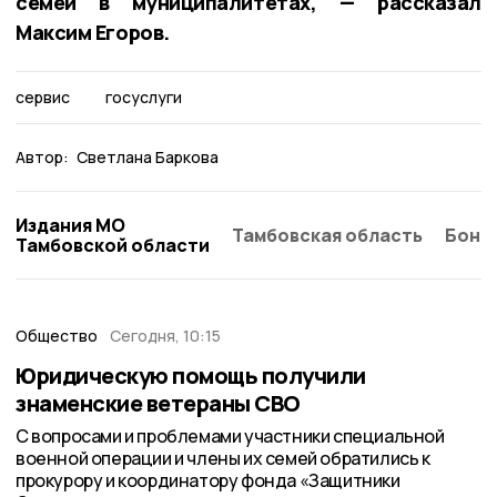
семей в муниципалитетах, — рассказал
Максим Егоров.
сервис
госуслуги
Автор:
Светлана Баркова
Издания МО
Тамбовская область
Бонд
Тамбовской области
Общество
Сегодня, 10:15
Юридическую помощь получили
знаменские ветераны СВО
С вопросами и проблемами участники специальной
военной операции и члены их семей обратились к
прокурору и координатору фонда «Защитники