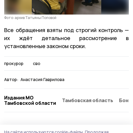
Фото: архив Татьяны Поповой
Все обращения взяты под строгий контроль —
их ждёт детальное рассмотрение в
установленные законом сроки.
прокурор
сво
Автор:
Анастасия Гаврилова
Издания МО
Тамбовская область
Бонд
Тамбовской области
Общество
Вчера, 12:15
На сайте используются cookie-файлы.
Продолжая