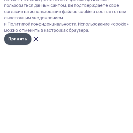
«Обитель» исцеляет: вдова бойца СВО из
пользоваться данным сайтом, вы подтверждаете свое
Знаменки рассказала о паломническом
согласие на использование файлов cookie в соответствии
с настоящим уведомлением
центре
и
Политикой конфиденциальности.
Использование «cookie»
Члены семей погибших участников специальной
можно отменить в настройках браузера.
военной операции при поддержке фонда «Защитники
Принять
Отечества» стали участниками реабилитационной
смены в Свято-Успенском Псково-Печёрском
монастыре.