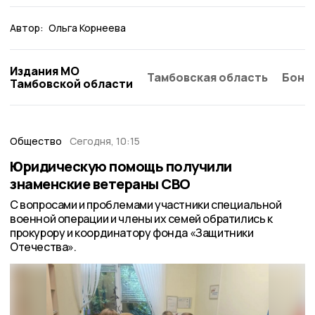
Автор:
Ольга Корнеева
Издания МО
Тамбовская область
Бонд
Тамбовской области
Общество
Сегодня, 10:15
Юридическую помощь получили
знаменские ветераны СВО
С вопросами и проблемами участники специальной
военной операции и члены их семей обратились к
прокурору и координатору фонда «Защитники
Отечества».