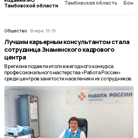
Тамбовская область
Бонд
Тамбовской области
Общество
Вчера, 15:15
Лучшим карьерным консультантом стала
сотрудница Знаменского кадрового
центра
В регионе подвели итоги ежегодного конкурса
профессионального мастерства «Работа России»
среди центров занятости населения и их сотрудников.