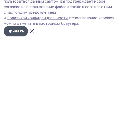
На сентябрьских выборах будут работать
пользоваться данным сайтом, вы подтверждаете свое
знаменские общественные наблюдатели
согласие на использование файлов cookie в соответствии
с настоящим уведомлением
Общественная палата РФ и политические партии
и
Политикой конфиденциальности.
Использование «cookie»
подписали соглашение о взаимодействии во время
можно отменить в настройках браузера.
выборов.
Принять
Фото: Общественная палата Тамбовской области