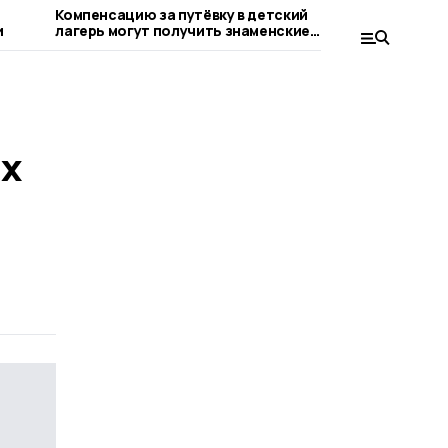
Компенсацию за путёвку в детский
На сентяб
и
лагерь могут получить знаменские
работать
родители
наблюдат
х