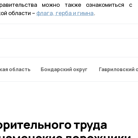
равительства можно также ознакомиться с
ой области –
флага, герба и гимна
.
кая область
Бондарский округ
Гавриловский 
орительного труда
наменские дорожники