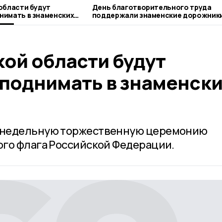
области будут
День благотворительного труда
нимать в знаменских
поддержали знаменские дорожник
кой области будут
поднимать в знаменски
енедельную торжественную церемонию
го флага Российской Федерации.