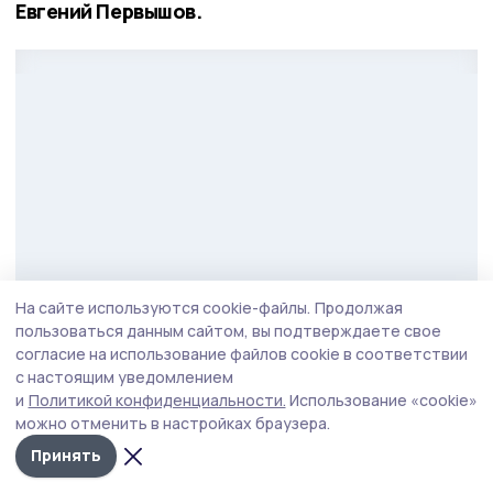
Евгений Первышов.
На сайте используются cookie-файлы.
Продолжая
пользоваться данным сайтом, вы подтверждаете свое
согласие на использование файлов cookie в соответствии
Фото: Вадим Панов
с настоящим уведомлением
и
Политикой конфиденциальности.
Использование «cookie»
По его словам выпускники программы готовы
можно отменить в настройках браузера.
продолжить служить Родине в новом качестве.
Принять
Уже сейчас 9 выпускников трудоустроены, 2