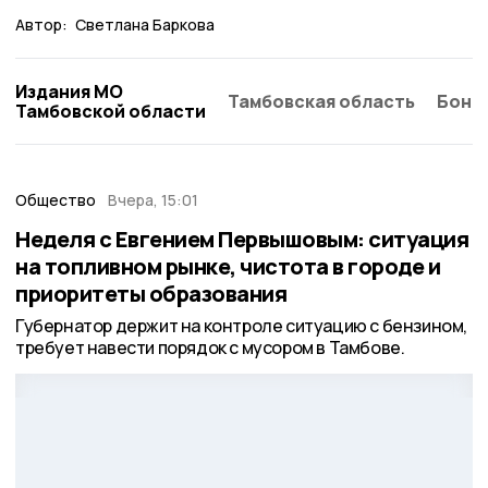
Автор:
Светлана Баркова
Издания МО
Тамбовская область
Бонд
Тамбовской области
Общество
Вчера, 15:01
Неделя с Евгением Первышовым: ситуация
на топливном рынке, чистота в городе и
приоритеты образования
Губернатор держит на контроле ситуацию с бензином,
требует навести порядок с мусором в Тамбове.