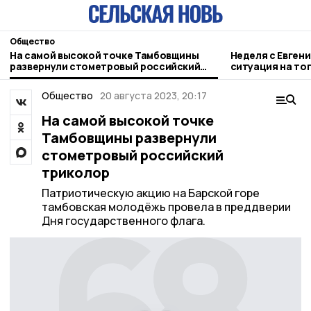
Общество
На самой высокой точке Тамбовщины
Неделя с Евген
развернули стометровый российский
ситуация на то
триколор
городе и приор
Общество
20 августа 2023, 20:17
На самой высокой точке
Тамбовщины развернули
стометровый российский
триколор
Патриотическую акцию на Барской горе
тамбовская молодёжь провела в преддверии
Дня государственного флага.