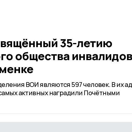
свящённый 35-летию
го общества инвалидов
аменке
еления ВОИ являются 597 человек. В их а
 самых активных наградили Почётными