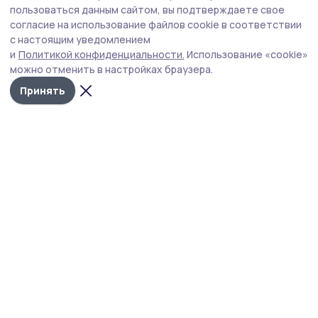
На сентябрьских выборах будут работать
пользоваться данным сайтом, вы подтверждаете свое
знаменские общественные наблюдатели
согласие на использование файлов cookie в соответствии
с настоящим уведомлением
Общественная палата РФ и политические партии
и
Политикой конфиденциальности.
Использование «cookie»
подписали соглашение о взаимодействии во время
можно отменить в настройках браузера.
выборов.
Принять
Фото: Общественная палата Тамбовской области