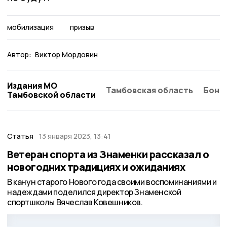
мобилизация
призыв
Автор:
Виктор Мордовин
Издания МО
Тамбовская область
Бонд
Тамбовской области
Статья
13 января 2023, 13:41
Ветеран спорта из Знаменки рассказал о
новогодних традициях и ожиданиях
В канун старого Нового года своими воспоминаниями и
надеждами поделился директор Знаменской
спортшколы Вячеслав Ковешников.