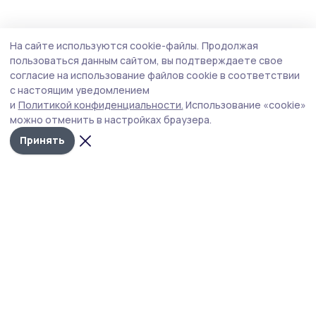
Общество
Вчера, 10:15
На сайте используются cookie-файлы.
Продолжая
День благотворительного труда
пользоваться данным сайтом, вы подтверждаете свое
поддержали знаменские дорожники
согласие на использование файлов cookie в соответствии
с настоящим уведомлением
Однодневный заработок сотрудники дорожного
и
Политикой конфиденциальности.
Использование «cookie»
предприятия перечислят на специальный бюджетный
можно отменить в настройках браузера.
счёт для нужд СВО.
Принять