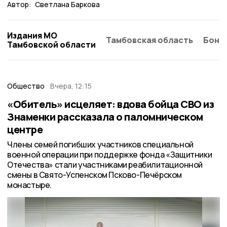
Автор:
Светлана Баркова
Издания МО
Тамбовская область
Бонд
Тамбовской области
Общество
Вчера, 12:15
«Обитель» исцеляет: вдова бойца СВО из
Знаменки рассказала о паломническом
центре
Члены семей погибших участников специальной
военной операции при поддержке фонда «Защитники
Отечества» стали участниками реабилитационной
смены в Свято-Успенском Псково-Печёрском
монастыре.