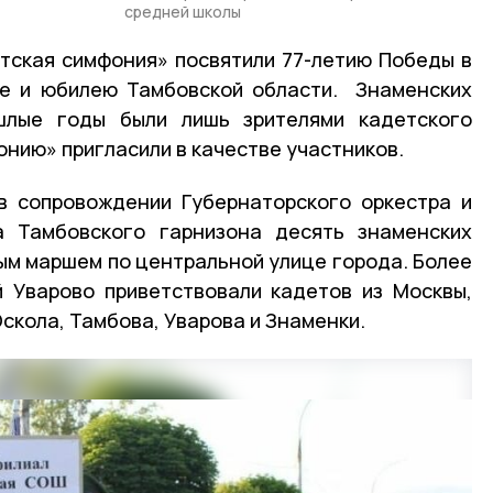
средней школы
тская симфония» посвятили 77-летию Победы в
не и юбилею Тамбовской области. Знаменских
шлые годы были лишь зрителями кадетского
нию» пригласили в качестве участников.
в сопровождении Губернаторского оркестра и
а Тамбовского гарнизона десять знаменских
м маршем по центральной улице города. Более
й Уварово приветствовали кадетов из Москвы,
скола, Тамбова, Уварова и Знаменки.