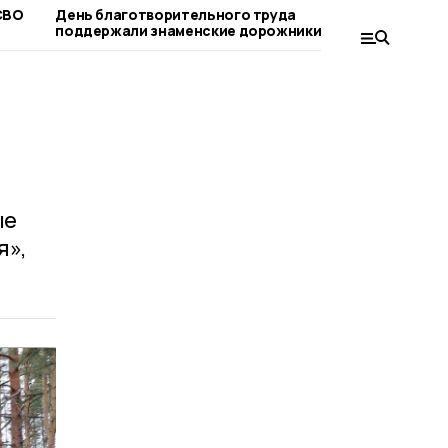
СВО
День благотворительного труда
Компенсац
поддержали знаменские дорожники
лагерь мо
родители
ые
я»,