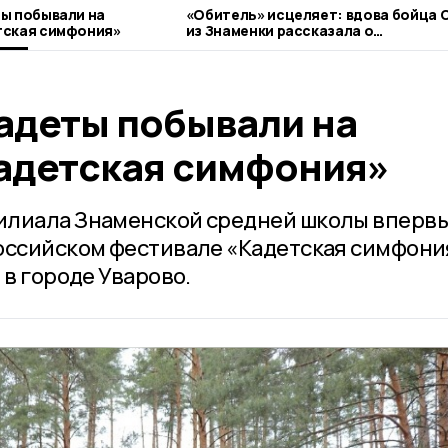
ы побывали на
«Обитель» исцеляет: вдова бойца 
тская симфония»
из Знаменки рассказала о
паломническом центре
адеты побывали на
адетская симфония»
илиала Знаменской средней школы вперв
оссийском фестивале «Кадетская симфони
 в городе Уварово.