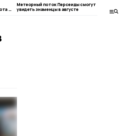
Метеорный поток Персеиды смогут
Юридичес
ота в
увидеть знаменцы в августе
знаменск
в