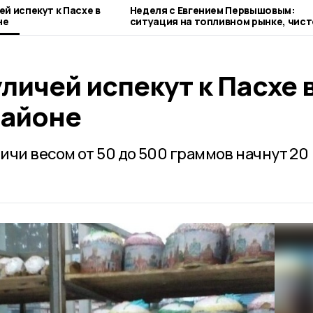
й испекут к Пасхе в
Неделя с Евгением Первышовым:
не
ситуация на топливном рынке, чист
городе и приоритеты образования
личей испекут к Пасхе 
районе
ичи весом от 50 до 500 граммов начнут 20