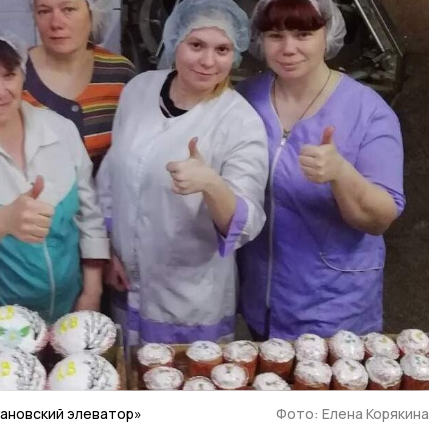
гановский элеватор»
Фото: Елена Корякина