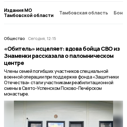
Издания МО
Тамбовская область
Бонд
Тамбовской области
Общество
Сегодня, 12:15
«Обитель» исцеляет: вдова бойца СВО из
Знаменки рассказала о паломническом
центре
Члены семей погибших участников специальной
военной операции при поддержке фонда «Защитники
Отечества» стали участниками реабилитационной
смены в Свято-Успенском Псково-Печёрском
монастыре.