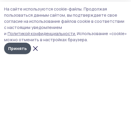
Общество
Сегодня, 10:15
На сайте используются cookie-файлы.
Продолжая
День благотворительного труда
пользоваться данным сайтом, вы подтверждаете свое
поддержали знаменские дорожники
согласие на использование файлов cookie в соответствии
с настоящим уведомлением
Однодневный заработок сотрудники дорожного
и
Политикой конфиденциальности.
Использование «cookie»
предприятия перечислят на специальный бюджетный
можно отменить в настройках браузера.
счёт для нужд СВО.
Принять