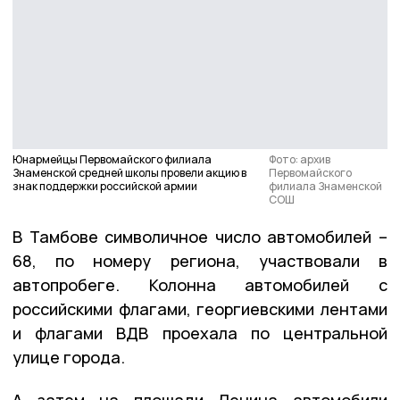
Юнармейцы Первомайского филиала
Фото: архив
Знаменской средней школы провели акцию в
Первомайского
знак поддержки российской армии
филиала Знаменской
СОШ
В Тамбове символичное число автомобилей –
68, по номеру региона, участвовали в
автопробеге. Колонна автомобилей с
российскими флагами, георгиевскими лентами
и флагами ВДВ проехала по центральной
улице города.
А затем на площади Ленина автомобили