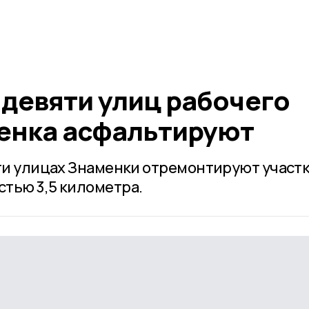
 девяти улиц рабочего
енка асфальтируют
яти улицах Знаменки отремонтируют участ
тью 3,5 километра.