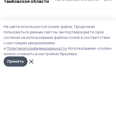
Тамбовской области
Общество
Вчера, 15:15
На сайте используются cookie-файлы.
Продолжая
Лучшим карьерным консультантом стала
пользоваться данным сайтом, вы подтверждаете свое
сотрудница Знаменского кадрового
согласие на использование файлов cookie в соответствии
с настоящим уведомлением
центра
и
Политикой конфиденциальности.
Использование «cookie»
В регионе подвели итоги ежегодного конкурса
можно отменить в настройках браузера.
профессионального мастерства «Работа России»
Принять
среди центров занятости населения и их сотрудников.