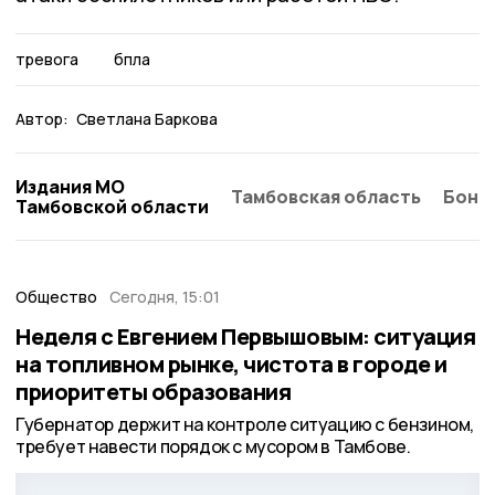
тревога
бпла
Автор:
Светлана Баркова
Издания МО
Тамбовская область
Бонд
Тамбовской области
Общество
Сегодня, 15:01
Неделя с Евгением Первышовым: ситуация
на топливном рынке, чистота в городе и
приоритеты образования
Губернатор держит на контроле ситуацию с бензином,
требует навести порядок с мусором в Тамбове.