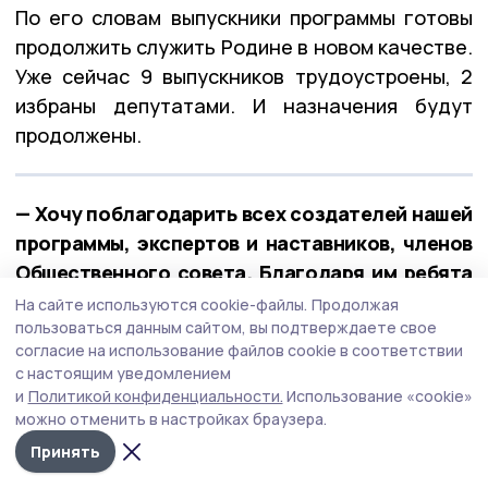
По его словам выпускники программы готовы
продолжить служить Родине в новом качестве.
Уже сейчас 9 выпускников трудоустроены, 2
избраны депутатами. И назначения будут
продолжены.
— Хочу поблагодарить всех создателей нашей
программы, экспертов и наставников, членов
Общественного совета. Благодаря им ребята
не только получили всю необходимую
На сайте используются cookie-файлы.
Продолжая
пользоваться данным сайтом, вы подтверждаете свое
информацию, но и приобрели ценный
согласие на использование файлов cookie в соответствии
практический опыт, — отметил губернатор.
с настоящим уведомлением
и
Политикой конфиденциальности.
Использование «cookie»
Сохранение исторической памяти
можно отменить в настройках браузера.
Принять
Глава области в завершение недели провёл