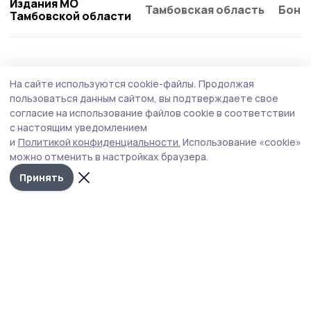
Издания МО
Тамбовская область
Бонд
Тамбовской области
Безопасность
25 июля , 14:15
На сайте используются cookie-файлы.
Продолжая
Добровольные пожарные знаменского
пользоваться данным сайтом, вы подтверждаете свое
села напомнили жителям правила
согласие на использование файлов cookie в соответствии
с настоящим уведомлением
безопасности
и
Политикой конфиденциальности.
Использование «cookie»
В Воронцовке Знаменского округа волонтёры прошли
можно отменить в настройках браузера.
по дворам и рассказали односельчанам, как защитить
Принять
свой дом и близких от огненной стихии.