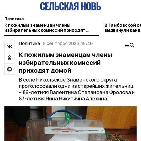
Политика
К пожилым знаменцам члены
В Тамбовской о
избирательных комиссий приходят
выдвинули канд
домой
областную Дум
Политика
8 сентября 2023, 18:46
К пожилым знаменцам члены
избирательных комиссий
приходят домой
В селе Никольское Знаменского округа
проголосовали одни из старейших жительниц
– 89-летняя Валентина Степановна Фролова и
83-летняя Нина Никитична Алехина.