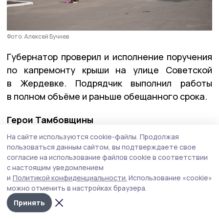
Фото: Алексей Бучнев
Губернатор проверил и исполнение поручения
по капремонту крыши на улице Советской
в Жердевке. Подрядчик выполнил работы
в полном объёме и раньше обещанного срока.
Герои Тамбовщины
На сайте используются cookie-файлы.
Продолжая
На этой неделе вместе с директором Высшей
пользоваться данным сайтом, вы подтверждаете свое
школы государственного управления Олегом
согласие на использование файлов cookie в соответствии
с настоящим уведомлением
Кондратенко Евгений Первышов
вручил
и
Политикой конфиденциальности.
Использование «cookie»
дипломы выпускникам региональной кадровой
можно отменить в настройках браузера.
программы «Герои Тамбовщины». Эта
Принять
программа разрабатывалась по инициативе