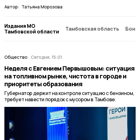
Автор:
Татьяна Морозова
Издания МО
Тамбовская область
Бонд
Тамбовской области
Общество
Сегодня, 15:01
Неделя с Евгением Первышовым: ситуация
на топливном рынке, чистота в городе и
приоритеты образования
Губернатор держит на контроле ситуацию с бензином,
требует навести порядок с мусором в Тамбове.