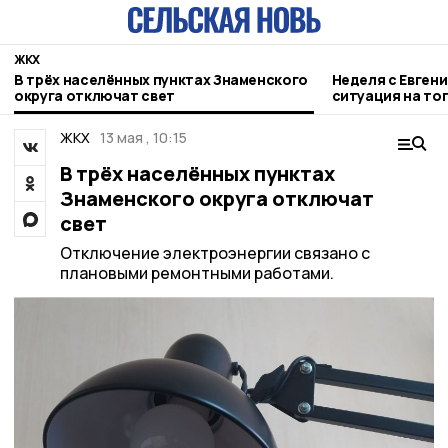
ЖКХ
В трёх населённых пунктах Знаменского
Неделя с Евген
округа отключат свет
ситуация на то
городе и приор
ЖКХ
13 мая , 10:15
В трёх населённых пунктах
Знаменского округа отключат
свет
Отключение электроэнергии связано с
плановыми ремонтными работами.