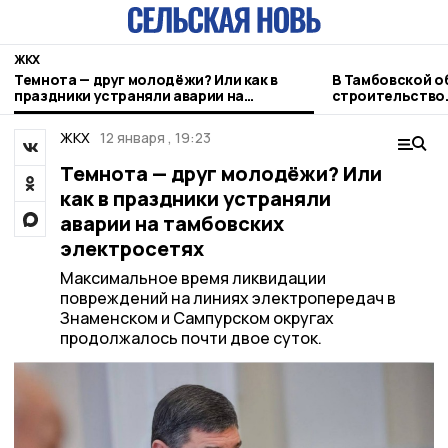
ЖКХ
Темнота — друг молодёжи? Или как в
В Тамбовской о
праздники устраняли аварии на
строительство
тамбовских электросетях
мусороперераб
ЖКХ
12 января , 19:23
Темнота — друг молодёжи? Или
как в праздники устраняли
аварии на тамбовских
электросетях
Максимальное время ликвидации
повреждений на линиях электропередач в
Знаменском и Сампурском округах
продолжалось почти двое суток.