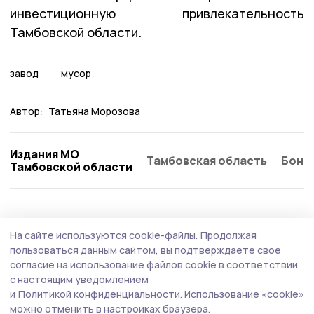
инвестиционную привлекательность
Тамбовской области.
завод
мусор
Автор:
Татьяна Морозова
Издания МО
Тамбовская область
Бонд
Тамбовской области
ЖКХ
28 июля , 12:15
На сайте используются cookie-файлы.
Продолжая
В Знаменском округе 95% уличного
пользоваться данным сайтом, вы подтверждаете свое
освещения стало энергоэффективным
согласие на использование файлов cookie в соответствии
с настоящим уведомлением
По итогам 2025 года округ вошёл в число
и
Политикой конфиденциальности.
Использование «cookie»
муниципалитетов с наиболее высокой долей
можно отменить в настройках браузера.