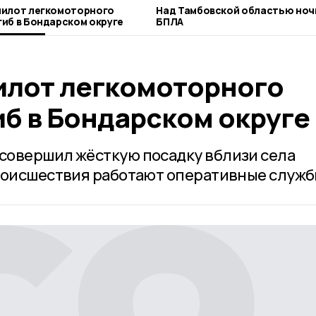
пилот легкомоторного
Над Тамбовской областью ноч
иб в Бондарском округе
БПЛА
илот легкомоторного
иб в Бондарском округе
совершил жёсткую посадку вблизи села
роисшествия работают оперативные служб