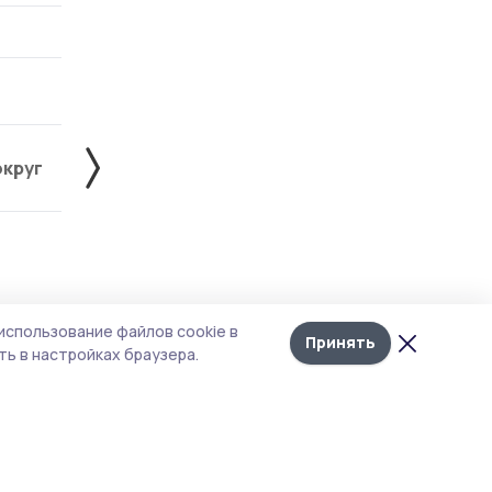
округ
Жердевский округ
Инжавинский округ
Лента
10
использование файлов cookie в
новостей
Принять
ь в настройках браузера.
 над