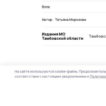
бпла
Автор:
Татьяна Морозова
Издания МО
Тамбовс
Тамбовской области
Происшествие
2 августа , 09:33
На сайте используются cookie-файлы.
Продолжая поль
Ночью над Та
соответствии с настоящим уведомлением и
Политико
уничтожили 
В утренней сводке Минис