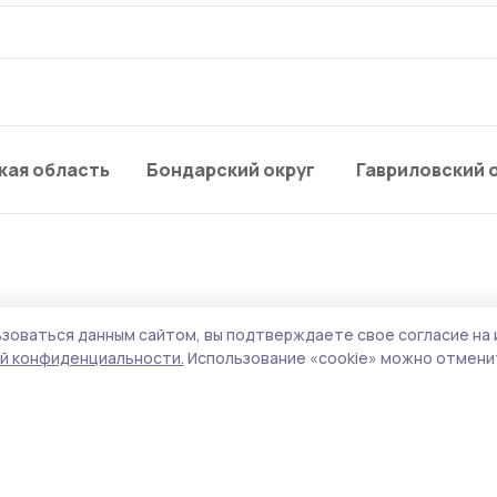
кая область
Бондарский округ
Гавриловский 
зоваться данным сайтом, вы подтверждаете свое согласие на 
мбовской областью
й конфиденциальности.
Использование «cookie» можно отменит
БПЛА
терство обороны РФ сообщило о перехвате