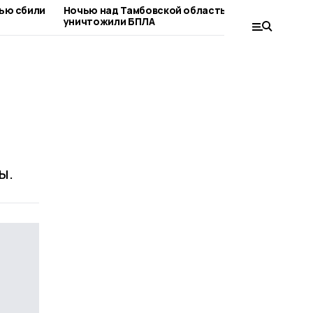
ью сбили
Ночью над Тамбовской областью
В не
уничтожили БПЛА
сбил
ы.