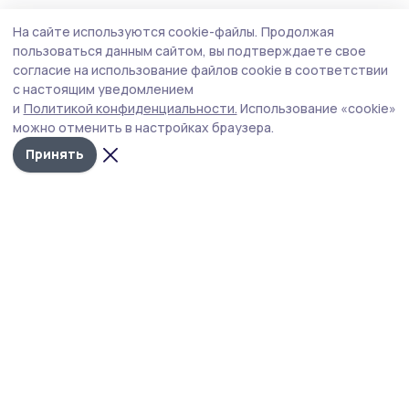
Происшествие
Вчера, 09:01
На сайте используются cookie-файлы.
Продолжая
Над Тамбовской областью ночью сбили
пользоваться данным сайтом, вы подтверждаете свое
БПЛА
согласие на использование файлов cookie в соответствии
с настоящим уведомлением
Воздушную тревогу в регионе объявили накануне,
и
Политикой конфиденциальности.
Использование «cookie»
вечером 5 августа.
можно отменить в настройках браузера.
Принять
Фото: Алексей Бучнев