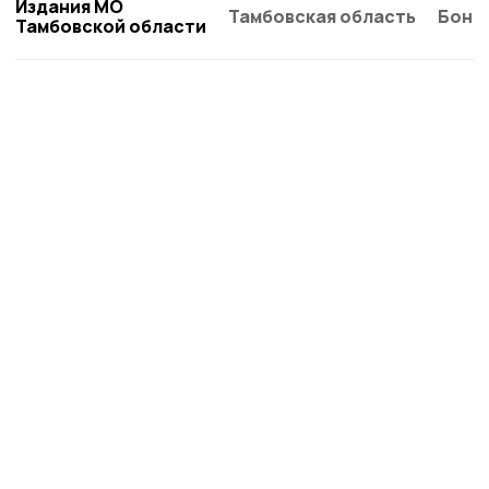
Издания МО
Тамбовская область
Бонд
Тамбовской области
Сельская новь 68
Новости